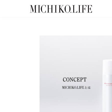
コ
ナ
ン
ビ
テ
ゲ
ン
ー
ツ
シ
へ
ョ
ス
ン
キ
に
ッ
移
プ
動