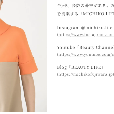
舎)他、多数の著書がある。2
を提案する「MICHIKO.LI
Instagram @michiko.life
(
https://www.instagram.com
Youtube「Beauty Channe
(
https://www.youtube.co
Blog「BEAUTY LIFE」
(
https://michikofujiwara.jp