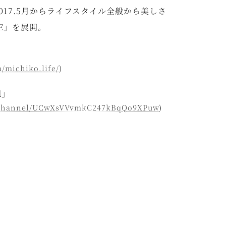
017.5月からライフスタイル全般から美しさ
FE」を展開。
/michiko.life/
)
l」
m/channel/UCwXsVVvmkC247kBqQo9XPuw
)
)