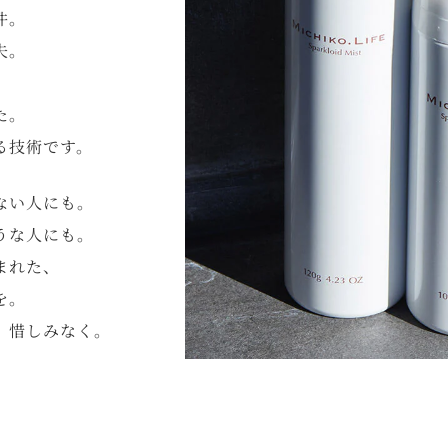
件。
夫。
。
た。
る技術です。
ない人にも。
うな人にも。
まれた、
を。
、惜しみなく。
。