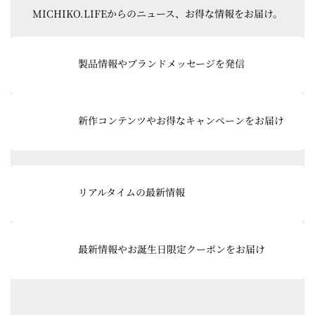
MICHIKO.LIFEからのニュース、お得な情報をお届け。
グ
ル
製品情報やブランドメッセージを発信
ー
プ
リ
グ
ン
ル
新作コンテンツやお得なキャンペーンをお届け
ク
ー
プ
リ
ン
グ
ク
ル
リアルタイムの最新情報
ー
プ
リ
ン
最新情報やお誕生日限定クーポンをお届け
ク