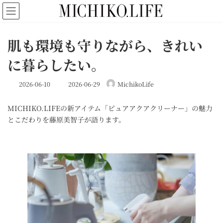
コ
ナ
ン
ビ
テ
ゲ
ン
ー
肌も環境も守りながら、きれい
ツ
シ
へ
ョ
に暮らしたい。
ス
ン
キ
に
最
ッ
移
2026-06-10
2026-06-29
MichikoLife
終
プ
動
更
MICHIKO.LIFEの新アイテム「ピュアアクアクリーナー」の魅力
新
日
とこだわりを藤原美智子が語ります。
時
: