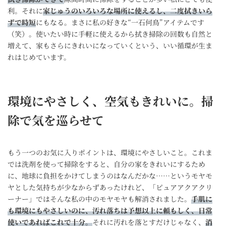
利。それに
家じゅうのいろいろな場所に使えるし、二度拭きいら
ずで時短
にもなる。まさに私の好きな“一石何鳥”アイテムです
（笑）。使いたい時に手軽に使えるから拭き掃除の回数も自然と
増えて、家もさらにきれいになっていくという、いい循環が生ま
れはじめています。
環境にやさしく、空気もきれいに。掃
除で気を巡らせて
もう一つのお気に入りポイントは、環境にやさしいこと。これま
では洗剤を使って掃除をすると、自分の家をきれいにするため
に、地球に負担をかけてしまうのはなんだかな……というモヤモ
ヤとした気持ちが少なからずあったけれど、「ピュアアクアクリ
ーナー」ではそんな私の中のモヤモヤも解消されました。
手肌に
も環境にもやさしいのに、汚れ落ちは予想以上に頼もしく、日常
使いであればこれで十分。
それに汚れを落とすだけじゃなく、
消