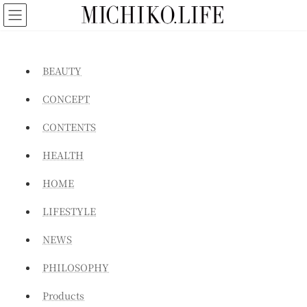
コ
ナ
ン
ビ
テ
ゲ
ン
ー
ツ
シ
BEAUTY
へ
ョ
ス
ン
CONCEPT
キ
に
ッ
移
CONTENTS
プ
動
HEALTH
HOME
LIFESTYLE
NEWS
PHILOSOPHY
Products