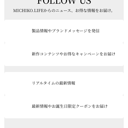
MICHIKO.LIFEからのニュース、お得な情報をお届け。
グ
ル
製品情報やブランドメッセージを発信
ー
プ
リ
グ
ン
ル
新作コンテンツやお得なキャンペーンをお届け
ク
ー
プ
リ
ン
グ
ク
ル
リアルタイムの最新情報
ー
プ
リ
ン
最新情報やお誕生日限定クーポンをお届け
ク