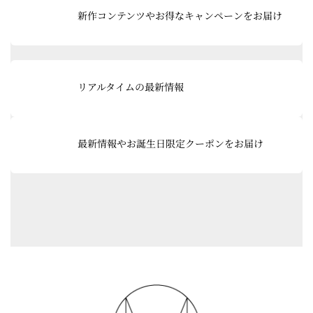
ン
ル
新作コンテンツやお得なキャンペーンをお届け
ク
ー
プ
リ
ン
グ
ク
ル
リアルタイムの最新情報
ー
プ
リ
ン
最新情報やお誕生日限定クーポンをお届け
ク