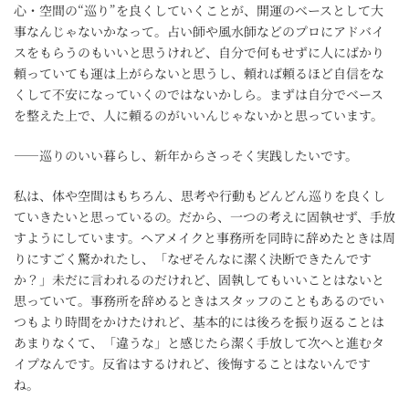
心・空間の“巡り”を良くしていくことが、開運のベースとして大
事なんじゃないかなって。占い師や風水師などのプロにアドバイ
スをもらうのもいいと思うけれど、自分で何もせずに人にばかり
頼っていても運は上がらないと思うし、頼れば頼るほど自信をな
くして不安になっていくのではないかしら。まずは自分でベース
を整えた上で、人に頼るのがいいんじゃないかと思っています。
――巡りのいい暮らし、新年からさっそく実践したいです。
私は、体や空間はもちろん、思考や行動もどんどん巡りを良くし
ていきたいと思っているの。だから、一つの考えに固執せず、手放
すようにしています。ヘアメイクと事務所を同時に辞めたときは周
りにすごく驚かれたし、「なぜそんなに潔く決断できたんです
か？」未だに言われるのだけれど、固執してもいいことはないと
思っていて。事務所を辞めるときはスタッフのこともあるのでい
つもより時間をかけたけれど、基本的には後ろを振り返ることは
あまりなくて、「違うな」と感じたら潔く手放して次へと進むタ
イプなんです。反省はするけれど、後悔することはないんです
ね。