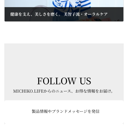
健康を支え、美しさを磨く。 美智子流・オーラルケア
2025-01-20
FOLLOW US
MICHIKO.LIFEからのニュース、お得な情報をお届け。
グ
ル
製品情報やブランドメッセージを発信
ー
プ
リ
グ