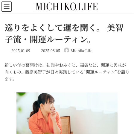
コ
ナ
ン
ビ
テ
ゲ
ン
ー
巡りをよくして運を開く。 美智
ツ
シ
へ
ョ
子流・開運ルーティン。
ス
ン
キ
に
最
ッ
移
2025-01-09
2025-08-05
MichikoLife
終
プ
動
更
新しい年の幕開けは、初詣やおみくじ、福袋など、開運に興味が
新
日
向くもの。藤原美智子が日々実践している“開運ルーティン”を語り
時
ます。
: