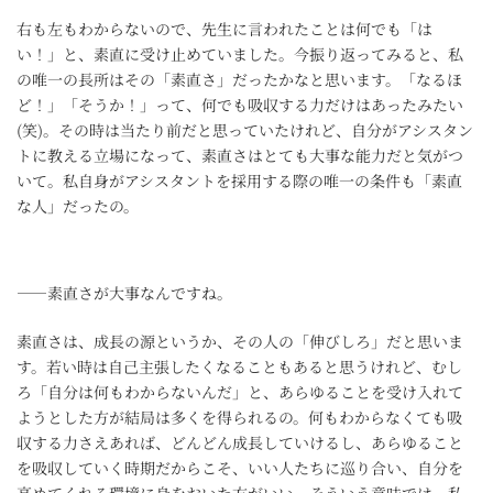
右も左もわからないので、先生に言われたことは何でも「は
い！」と、素直に受け止めていました。今振り返ってみると、私
の唯一の長所はその「素直さ」だったかなと思います。「なるほ
ど！」「そうか！」って、何でも吸収する力だけはあったみたい
(笑)。その時は当たり前だと思っていたけれど、自分がアシスタン
トに教える立場になって、素直さはとても大事な能力だと気がつ
いて。私自身がアシスタントを採用する際の唯一の条件も「素直
な人」だったの。
――素直さが大事なんですね。
素直さは、成長の源というか、その人の「伸びしろ」だと思いま
す。若い時は自己主張したくなることもあると思うけれど、むし
ろ「自分は何もわからないんだ」と、あらゆることを受け入れて
ようとした方が結局は多くを得られるの。何もわからなくても吸
収する力さえあれば、どんどん成長していけるし、あらゆること
を吸収していく時期だからこそ、いい人たちに巡り合い、自分を
高めてくれる環境に身をおいた方がいい。そういう意味では、私