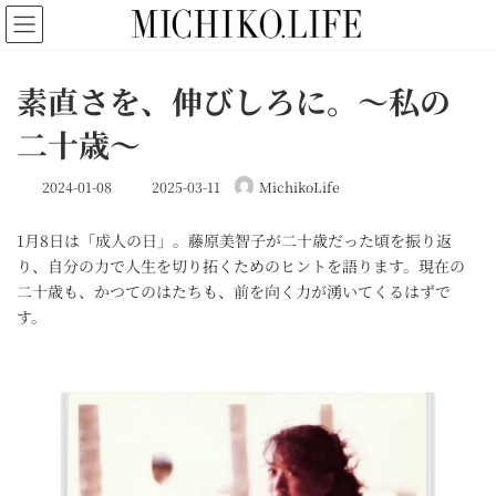
コ
ナ
ン
ビ
テ
ゲ
ン
ー
素直さを、伸びしろに。〜私の
ツ
シ
へ
ョ
二十歳〜
ス
ン
キ
に
最
ッ
移
2024-01-08
2025-03-11
MichikoLife
終
プ
動
更
1月8日は「成人の日」。藤原美智子が二十歳だった頃を振り返
新
日
り、自分の力で人生を切り拓くためのヒントを語ります。現在の
時
二十歳も、かつてのはたちも、前を向く力が湧いてくるはずで
:
す。