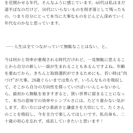
を花開かせる年代、そんなふうに感じています。60代は私はまだ
道半ばなのだけど、50代にいらないものを削ぎ落として残ったも
の、つまり自分にとって本当に大事なものをどんどん深めていく
年代なのかなと思っています。
――人生は全てつながっていて無駄なことはない、と。
今は何かと効率が重視される時代だけれど、一見無駄に思えるこ
とから自分の新しい一面が生まれることもあるんですよね。年齢
を重ねてから、きちんと取捨選択ができるためにも、若い時は“肉
づけ”が大事。28歳ぐらいまでは焦らず、いろんなものを吸収し
て、そこから自分の方向性を探っていけばいいんじゃないかし
ら。最初から無駄を省きすぎると、狭い世界に留まることになっ
て、本当の意味での効率やシンプルさには、たどり着かない気が
します。若い方にはぜひ素直さと謙虚さを大切にして、たくさん
のことを吸収し、今を全力で楽しんでほしいです。私自身も、二
十歳の初心を忘れず、成長していきたいと思います！