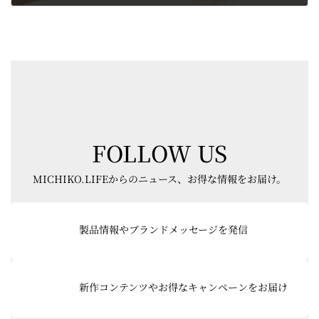
2024-01-15
FOLLOW US
MICHIKO.LIFEからのニュース、お得な情報をお届け。
グ
ル
製品情報やブランドメッセージを発信
ー
プ
リ
グ
ン
ル
新作コンテンツやお得なキャンペーンをお届け
ク
ー
プ