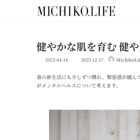
コ
ナ
ン
ビ
テ
ゲ
ン
ー
ツ
シ
へ
ョ
健やかな肌を育む 健
ス
ン
キ
に
最
2023-04-14
2025-12-17
MichikoLi
ッ
移
終
プ
動
更
春の新生活にも少しずつ慣れ、緊張感が緩ん
新
日
がメンタルヘルスについて考えます。
時
: