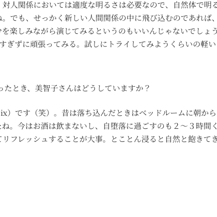
、対人関係においては適度な明るさは必要なので、自然体で明
ね。でも、せっかく新しい人間関係の中に飛び込むのであれば
分を楽しみながら演じてみるというのもいいんじゃないでしょ
りすぎずに頑張ってみる。試しにトライしてみようくらいの軽い
ったとき、美智子さんはどうしていますか？
flix）です（笑）。昔は落ち込んだときはベッドルームに朝
たね。今はお酒は飲まないし、自堕落に過ごすのも２〜３時間
てリフレッシュすることが大事。とことん浸ると自然と飽きて