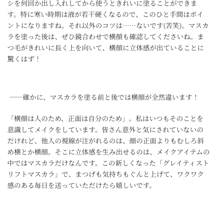
シを何回か出し入れしてから使うときれいに塗ることができま
す。特に寒い時期は液が若干硬くなるので、このひと手間はポイ
ントになりますね。それ以外のコツは……ないです(苦笑)。マスカ
ラを塗った後は、ぜひ鏡合わせで横顔も確認してくださいね。ま
つ毛がきれいに長く上を向いて、横顔に立体感が出ていることに
驚くはず！
――確かに、マスカラを塗る前と後では横顔が全然違います！
「横顔は人のため、正面は自分のため」。私はいつもそのことを
意識してメイクをしています。皆さん意外と気にされていないの
だけれど、他人の視線が注がれるのは、顔の正面よりもむしろ斜
め横とか横顔。そこに立体感を生み出せるのは、メイクアイテムの
中ではマスカラだけなんです。この新しくなった「グレイティスト
リフトマスカラ」で、まつげも気持ちもぐんと上げて、ワクワク
感のある毎日を送っていただけたら嬉しいです。