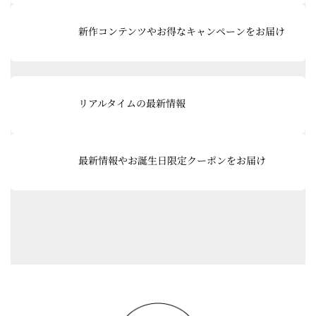
リ
グ
ン
ル
新作コンテンツやお得なキャンペーンをお届け
ク
ー
プ
リ
ン
グ
ク
ル
リアルタイムの最新情報
ー
プ
リ
ン
最新情報やお誕生日限定クーポンをお届け
ク