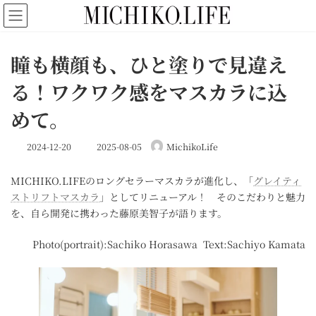
コ
ナ
ン
ビ
テ
ゲ
ン
ー
瞳も横顔も、ひと塗りで見違え
ツ
シ
へ
ョ
る！ワクワク感をマスカラに込
ス
ン
キ
に
めて。
ッ
移
プ
動
最
2024-12-20
2025-08-05
MichikoLife
終
更
MICHIKO.LIFEのロングセラーマスカラが進化し、「
グレイティ
新
日
ストリフトマスカラ
」としてリニューアル！ そのこだわりと魅力
時
を、自ら開発に携わった藤原美智子が語ります。
:
Photo(portrait):Sachiko Horasawa Text:Sachiyo Kamata