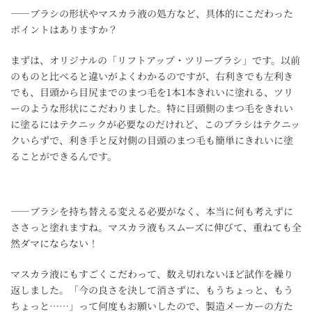
――ブラシの形状やマスカラ液の処方など、具体的にこだわった
ポイントはありますか？
まずは、オリジナルの「リフトアップ・ツリーブラシ」です。以前
のものと比べると違いがよくわかるのですが、右利きでも左利き
でも、目頭から目尻までのまつ毛を1本1本きれいに塗れる、ツリ
ーのような形状にこだわりました。特に目頭側のまつ毛をきれい
に塗るにはテクニックが必要なのだけれど、このブラシはテクニッ
クいらずで、利き手と反対側の目頭のまつ毛も簡単にきれいに塗
ることができるんです。
――ブラシを持ち替える変える必要がなく、本当に何も考えずに
ささっと塗れますね。マスカラ液もスムーズに伸びて、重ねても全
然ダマにならない！
マスカラ液にもすごくこだわって、数え切れないほど試作を繰り
返しました。「今の良さを決して消さずに、もうちょっと、もう
ちょっと……」って何度もお願いしたので、製造メーカーの方た