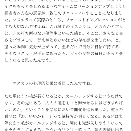
イクをもっと楽しめるようなアイテムにバージョンアップしようと
担当者みんなの意見が一致してリニューアルすることになりまし
た。マスカラって実際のところ、ファーストインプレッションがと
ても大切なんですよね。これまでのマスカラは、どちらかと言う
と、非の打ち所のない優等生といった感じ。そこに、さらなる良
さをプラスして、替えが効かないほどの存在感を出したい、と。
塗った瞬間に気分が上がって、塗るだけで自分に自信が持てる、
そんなマスカラが手元にあったら、大人の女性の毎日がもっと楽
しくなると思ったんです。
――マスカラの心理的効果に着目したんですね。
ただ単にまつ毛が長くなるとか、カールアップするというだけで
なく、その先にある「大人の瞳をもっと輝かせるにはどうすれば
いいのか」ということを念頭において開発を進めました。塗った
瞬間に「あ、いいかも！」って気持ちが明るくなる。あるいは実
際にまつ毛がカールアップすると、瞳にも光が入りやすくなって
キラキラして見える。そういうワクワク感って、顔の表情に出る